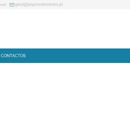
geral@pnpcondominios.pt
onal)
CONTACTOS