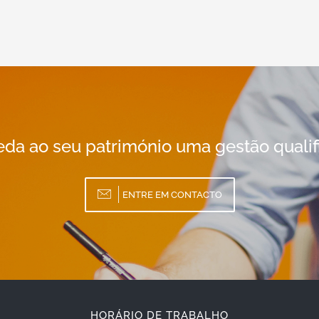
da ao seu património uma gestão qualif
ENTRE EM CONTACTO
HORÁRIO DE TRABALHO