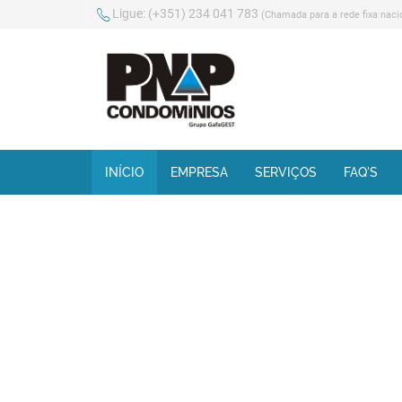
Ligue:
(+351) 234 041 783
(Chamada para a rede fixa naci
INÍCIO
EMPRESA
SERVIÇOS
FAQ'S